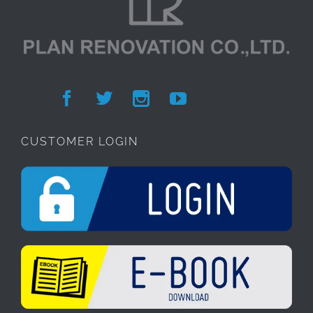




CUSTOMER LOGIN