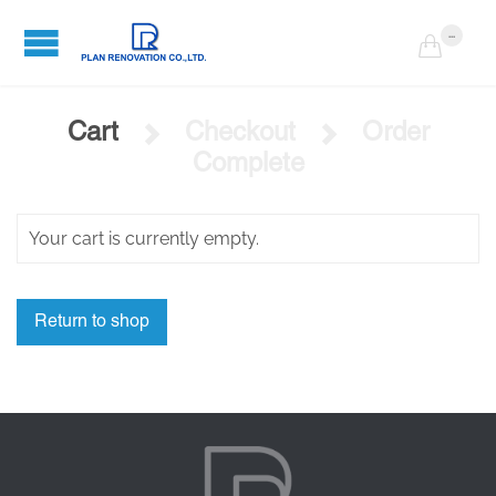
...

Cart
Checkout
Order


Complete
Your cart is currently empty.
Return to shop