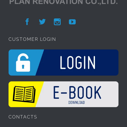




CUSTOMER LOGIN
CONTACTS