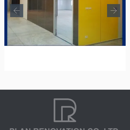
อาคารคอมพิวเตอร์ มหาวิทยาลัยมหิดล พญาไท